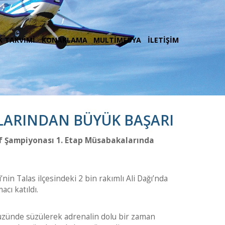
K TAKVİMİ
KONAKLAMA
MULTİMEDYA
İLETİŞİM
ARINDAN BÜYÜK BAŞARI
f Şampiyonası 1. Etap Müsabakalarında
in Talas ilçesindeki 2 bin rakımlı Ali Dağı’nda
cı katıldı.
yüzünde süzülerek adrenalin dolu bir zaman