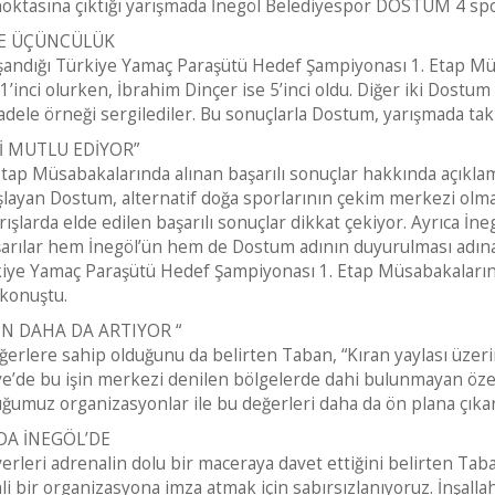
 noktasına çıktığı yarışmada İnegöl Belediyespor DOSTUM 4 sp
DE ÜÇÜNCÜLÜK
n yaşandığı Türkiye Yamaç Paraşütü Hedef Şampiyonası 1. Etap
nci olurken, İbrahim Dinçer ise 5’inci oldu. Diğer iki Dostum 
dele örneği sergilediler. Bu sonuçlarla Dostum, yarışmada tak
İ MUTLU EDİYOR”
tap Müsabakalarında alınan başarılı sonuçlar hakkında açıkla
layan Dostum, alternatif doğa sporlarının çekim merkezi olma
ışlarda elde edilen başarılı sonuçlar dikkat çekiyor. Ayrıca İne
arılar hem İnegöl’ün hem de Dostum adının duyurulması adına d
ürkiye Yamaç Paraşütü Hedef Şampiyonası 1. Etap Müsabakaların
 konuştu.
N DAHA DA ARTIYOR “
erlere sahip olduğunu da belirten Taban, “Kıran yaylası üze
ye’de bu işin merkezi denilen bölgelerde dahi bulunmayan özell
ğumuz organizasyonlar ile bu değerleri daha da ön plana çıkarm
DA İNEGÖL’DE
eri adrenalin dolu bir maceraya davet ettiğini belirten Taban
 bir organizasyona imza atmak için sabırsızlanıyoruz. İnşall