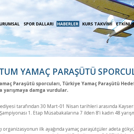
URUMSAL
SPOR DALLARI
HABERLER
KURS TAKVİMİ
ETKİNLİ
TUM YAMAÇ PARAŞÜTÜ SPORCUL
amaç Paraşütü sporcuları, Türkiye Yamaç Paraşütü Hede
la yarışmaya damga vurdular.
iyesi tarafından 30 Mart-01 Nisan tarihleri arasında Kayseri’n
ampiyonası 1. Etap Müsabakalarına 7 ilden 8’i kadın 48 yarışma
ağı organizasyonun ilk ayağında yamaç paraşütçüler adeta gök