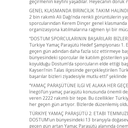
geçirmenin keyfini yaşadılar. Heyecanın doruk
GENEL KLASMANDA BİRİNCİLİK TAKIM HALİN
2 bin rakımlı Ali Dağı’nda renkli görüntüleri
sporcularından Kerem Dinçer genel klasmanda 1’i
organizasyona katılmalarına rağmen iyi bir müca
“DOSTUM SPORCULARININ BAŞARILARI BİZLER
Türkiye Yamaç Paraşütü Hedef Şampiyonası 1. E
geçen gün adından daha fazla söz ettirmeye baş
bünyesindeki sporcular ile katılım gösterilen yar
koyulduğu Dostum’da sporcuların elde ettiği baş
Kayseri’nin Talas ilçesinde gerçekleştirilen T
başarılar bizleri ziyadesiyle mutlu etti” şeklinde
“YAMAÇ PARAŞÜTÜNE İLGİ VE ALAKA HER GEÇE
İnegöl’ün yamaç paraşütü konusunda önemli değ
veren 2222 rakımlı bir tepe. Bu özellikler Türki
her geçen gün artıyor. Bizlerde düzenlemiş oldu
TÜRKİYE YAMAÇ PARAŞÜTÜ 2. ETABI TEMMUZ
DOSTUM’un bünyesindeki 13 branşıyla doğaseverl
geçen gün artan Yamaç Paraşütü alanında önemli