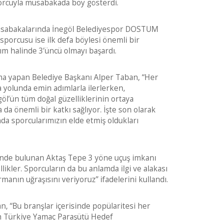
orcuyla müsabakada boy gösterdi.
 Müsabakalarında İnegöl Belediyespor DOSTUM
sporcusu ise ilk defa böylesi önemli bir
ım halinde 3’üncü olmayı başardı.
ma yapan Belediye Başkanı Alper Taban, “Her
 yolunda emin adımlarla ilerlerken,
göl’ün tüm doğal güzelliklerinin ortaya
a önemli bir katkı sağlıyor. İşte son olarak
da sporcularımızın elde etmiş oldukları
rinde bulunan Aktaş Tepe 3 yöne uçuş imkanı
ikler. Sporcuların da bu anlamda ilgi ve alakası
anın uğraşısını veriyoruz” ifadelerini kullandı.
, “Bu branşlar içerisinde popülaritesi her
ah Türkiye Yamaç Paraşütü Hedef