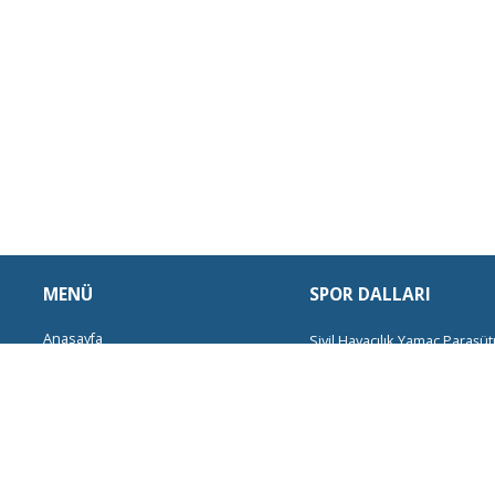
MENÜ
SPOR DALLARI
Anasayfa
Sivil Havacılık
Yamaç Paraşüt
Kurumsal
Doğa Yürüyüşleri
Bisiklet
Ok
Spor Dalları
Kampçılık
Foto Safari
Balıkçılı
Haberler
Deniz Bisikleti
Atv
Motocros
Kurs Takvimi
Oryantiring
Etkinlik Takvimi