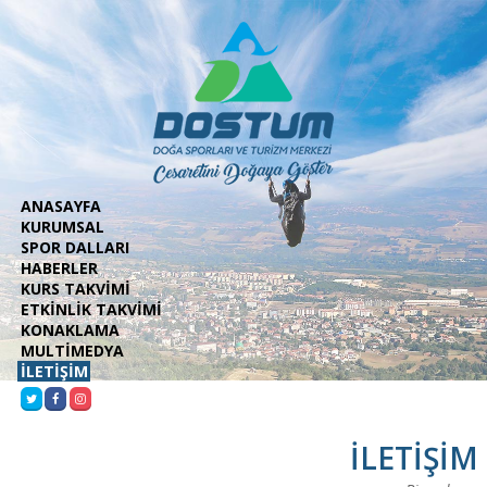
ANASAYFA
KURUMSAL
SPOR DALLARI
HABERLER
KURS TAKVİMİ
ETKİNLİK TAKVİMİ
KONAKLAMA
MULTİMEDYA
İLETİŞİM
İLETİŞİM