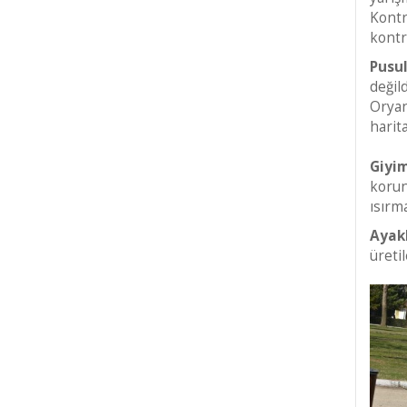
Kontr
kontr
Pusu
değil
Oryan
harita
Giyi
korun
ısırm
Ayak
üreti