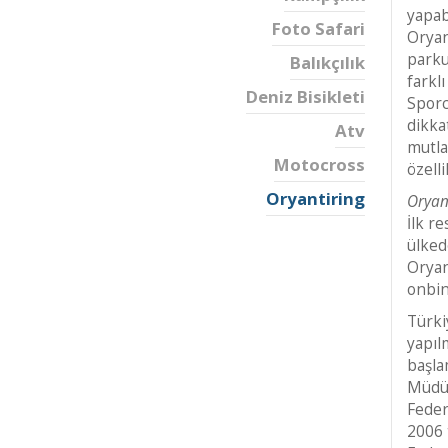
yapab
Foto Safari
Oryan
parku
Balıkçılık
farkl
Deniz Bisikleti
Sporc
dikka
Atv
mutla
Motocross
özell
Oryantiring
Oryan
İlk re
ülked
Oryan
onbin
Türki
yapıl
başla
Müdür
Feder
2006 