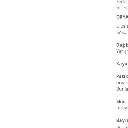
Feder
birin
ORYA
Ulusl
Koşu 
Dağ b
Yarış
Kaya
Patik
oryan
Bunla
Skor 
birey
Bayra
başka