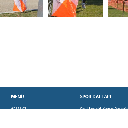
MENÜ
SPOR DALLARI
Anasayfa
Sivil Havacılık
Yamaç Paraşüt
Kurumsal
Doğa Yürüyüşleri
Bisiklet
Ok
Spor Dalları
Kampçılık
Foto Safari
Balıkçılı