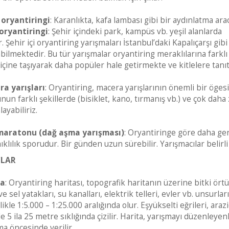
oryantiringi
: Karanlıkta, kafa lambası gibi bir aydınlatma aracı
oryantiringi
: Şehir içindeki park, kampüs vb. yeşil alanlarda
ır. Şehir içi oryantiring yarışmaları İstanbul’daki Kapalıçarşı g
abilmektedir. Bu tür yarışmalar oryantiring meraklılarına fark
 içine taşıyarak daha popüler hale getirmekte ve kitlelere tanı
a yarışları
: Oryantiring, macera yarışlarının önemli bir öges
nun farklı şekillerde (bisiklet, kano, tırmanış vb.) ve çok daha 
ayabiliriz.
maratonu (dağ aşma yarışması)
: Oryantiringe göre daha gen
ıklılık sporudur. Bir günden uzun sürebilir. Yarışmacılar beli
ÇLAR
ta
: Oryantiring haritası, topografik haritanın üzerine bitki ör
e sel yatakları, su kanalları, elektrik telleri, evler vb. unsurl
likle 1:5.000 – 1:25.000 aralığında olur. Eşyükselti eğrileri, ar
de 5 ila 25 metre sıklığında çizilir. Harita, yarışmayı düzenley
ma öncesinde verilir.