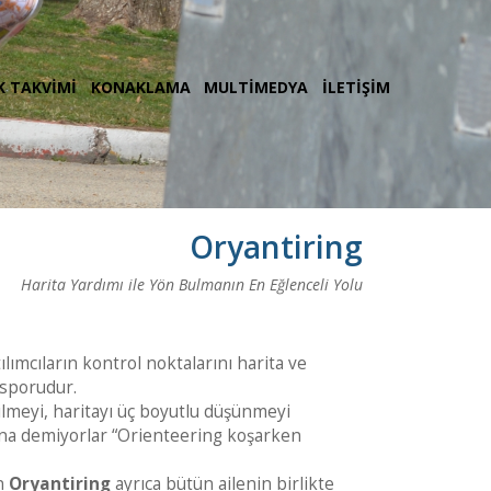
K TAKVİMİ
KONAKLAMA
MULTİMEDYA
İLETİŞİM
Oryantiring
Harita Yardımı ile Yön Bulmanın En Eğlenceli Yolu
ımcıların kontrol noktalarını harita ve
 sporudur.
lmeyi, haritayı üç boyutlu düşünmeyi
şuna demiyorlar “Orienteering koşarken
en
Oryantiring
ayrıca bütün ailenin birlikte