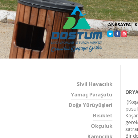
ANASAYFA
K
Sivil Havacılık
ORYA
Yamaç Paraşütü
(Koşa
Doğa Yürüyüşleri
pusul
Bisiklet
Koşar
gerek
Okçuluk
satra
Kampçılık
Bir d