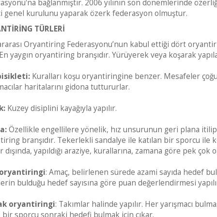
asyonu'na bağlanmıştır. 2006 yılının son dönemlerinde özerli
ci genel kurulunu yaparak özerk federasyon olmuştur.
NTİRİNG TÜRLERİ
ararası Oryantiring Federasyonu’nun kabul ettiği dört oryantirin
En yaygın oryantiring branşıdır. Yürüyerek veya koşarak yapılab
isikleti:
Kuralları koşu oryantiringine benzer. Mesafeler çoğu
macılar haritalarını gidona tuttururlar.
k:
Kuzey disiplini kayağıyla yapılır.
a:
Özellikle engellilere yönelik, hız unsurunun geri plana iti
tiring branşıdır. Tekerlekli sandalye ile katılan bir sporcu ile k
r dışında, yapıldığı araziye, kurallarına, zamana göre pek çok o
oryantiringi
: Amaç, belirlenen sürede azami sayıda hedef bu
lerin bulduğu hedef sayısına göre puan değerlendirmesi yapılı
k oryantiringi
: Takımlar halinde yapılır. Her yarışmacı bul
 bir sporcu sonraki hedefi bulmak için çıkar.