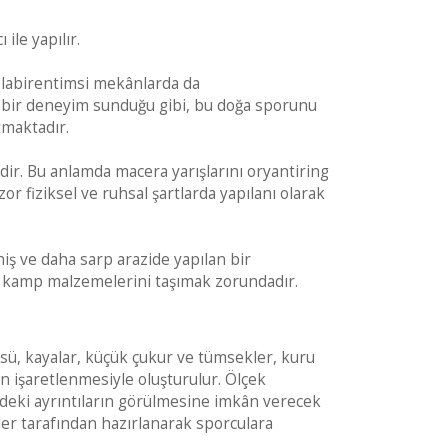
 ile yapılır.
ibi labirentimsi mekânlarda da
lı bir deneyim sunduğu gibi, bu doğa sporunu
tmaktadır.
idir. Bu anlamda macera yarışlarını oryantiring
zor fiziksel ve ruhsal şartlarda yapılanı olarak
iş ve daha sarp arazide yapılan bir
rli kamp malzemelerini taşımak zorundadır.
tüsü, kayalar, küçük çukur ve tümsekler, kuru
arın işaretlenmesiyle oluşturulur. Ölçek
azideki ayrıntıların görülmesine imkân verecek
enler tarafından hazırlanarak sporculara