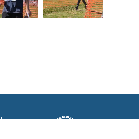
ü
çuluk
k