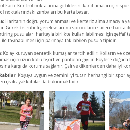
ol kartı: Kontrol noktalarına gittiklerini kanıtlamaları için spo
ol noktalarındaki zımbaları bu karta basar.
la
: Haritanın doğru yorumlanması ve kerteriz alma amacıyla yay
dir. Gerek tecrübeli gerekse acemi sprocuların sadece harita
tiring pusulaları haritayla birlikte kullanılabilmesi için şeffaf 
 ile taşınabilmesi için parmağa takılabilen pusula tipidir.
m
: Kolay kuruyan sentetik kumaşlar tercih edilir. Kolların ve öze
ması için uzun kollu tişört ve pantolon giyilir. Böylece doğada
asına karşı da koruma sağlanır. Çalı ve dikenlerden daha iyi kor
kabılar
: Koşuya uygun ve zemini iyi tutan herhangi bir spor aya
len çivili ayakkabılar da bulunmaktadır