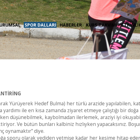
URUMSAL
SPOR DALLARI
HABERLER
KURS TAKVİMİ
ETKİNLİ
NTİRİNG
rak Yürüyerek Hedef Bulma) her türlü arazide yapılabilen, katıl
a yardımı ile en kısa zamanda ziyaret etmeye çalıştığı bir doğa
ken düşünebilmek, kaybolmadan ilerlemek, araziyi iyi okuyabi
tiriyor. Ve bütün bunları kalbiniz hızlıyken yapacaksınız. Bo
nç oynamaktır” diye.
oğa sporu olarak yediden yetmişe kadar her kesime hitap ed