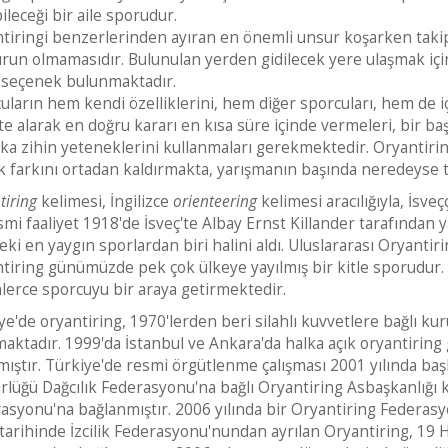
ileceği bir aile sporudur.
tiringi benzerlerinden ayıran en önemli unsur koşarken takip 
run olmamasıdır. Bulunulan yerden gidilecek yere ulaşmak iç
ı seçenek bulunmaktadır.
uların hem kendi özelliklerini, hem diğer sporcuları, hem de iç
te alarak en doğru kararı en kısa süre içinde vermeleri, bir baş
ka zihin yeteneklerini kullanmaları gerekmektedir. Oryantiringi
ik farkını ortadan kaldırmakta, yarışmanın başında neredeyse t
tiring
kelimesi, İngilizce
orienteering
kelimesi aracılığıyla, İsve
smi faaliyet 1918'de İsveç'te Albay Ernst Killander tarafından ya
eki en yaygın sporlardan biri halini aldı. Uluslararası Oryanti
tiring günümüzde pek çok ülkeye yayılmış bir kitle sporudur. İs
lerce sporcuyu bir araya getirmektedir.
ye'de oryantiring, 1970'lerden beri silahlı kuvvetlere bağlı 
maktadır. 1999'da İstanbul ve Ankara'da halka açık oryantiring 
mıştır. Türkiye'de resmi örgütlenme çalışması 2001 yılında baş
lüğü Dağcılık Federasyonu'na bağlı Oryantiring Asbaşkanlığı ku
asyonu'na bağlanmıştır. 2006 yılında bir Oryantiring Federasy
tarihinde İzcilik Federasyonu'nundan ayrılan Oryantiring, 19 