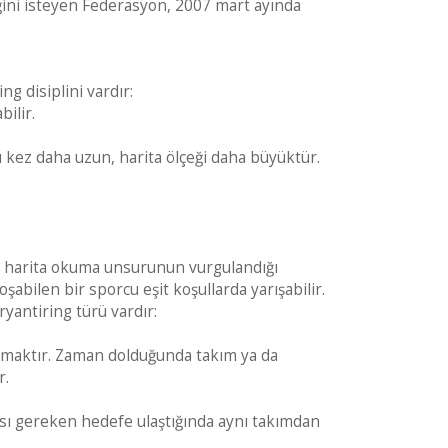
ğini isteyen Federasyon, 2007 mart ayında
g disiplini vardır:
ilir.
 kez daha uzun, harita ölçeği daha büyüktür.
lip harita okuma unsurunun vurgulandığı
oşabilen bir sporcu eşit koşullarda yarışabilir.
ryantiring türü vardır:
lmaktır. Zaman dolduğunda takım ya da
r.
ması gereken hedefe ulaştığında aynı takımdan