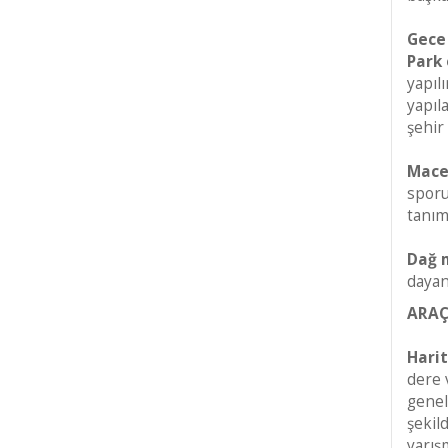
Gece 
Park 
yapıl
yapıl
şehir
Macer
sporu
tanıml
Dağ 
dayan
ARA
Hari
dere v
genel
şekil
yarış