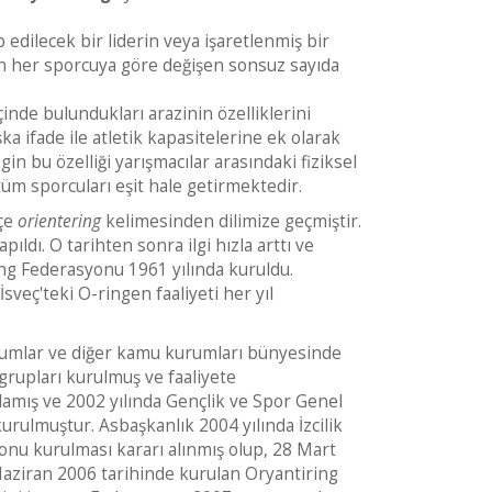
edilecek bir liderin veya işaretlenmiş bir
in her sporcuya göre değişen sonsuz sayıda
inde bulundukları arazinin özelliklerini
ka ifade ile atletik kapasitelerine ek olarak
n bu özelliği yarışmacılar arasındaki fiziksel
üm sporcuları eşit hale getirmektedir.
ççe
orientering
kelimesinden dilimize geçmiştir.
pıldı. O tarihten sonra ilgi hızla arttı ve
ring Federasyonu 1961 yılında kuruldu.
veç'teki O-ringen faaliyeti her yıl
kurumlar ve diğer kamu kurumları bünyesinde
grupları kurulmuş ve faaliyete
lamış ve 2002 yılında Gençlik ve Spor Genel
rulmuştur. Asbaşkanlık 2004 yılında İzcilik
onu kurulması kararı alınmış olup, 28 Mart
Haziran 2006 tarihinde kurulan Oryantiring