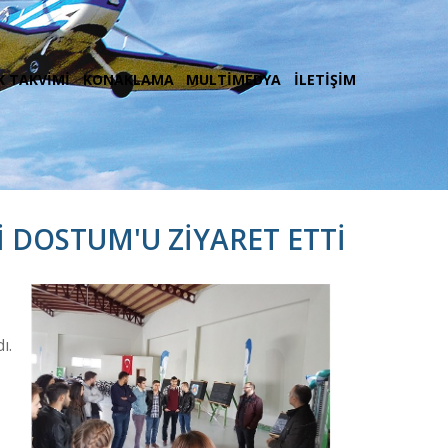
K TAKVİMİ
KONAKLAMA
MULTİMEDYA
İLETİŞİM
 DOSTUM'U ZİYARET ETTİ
ı.