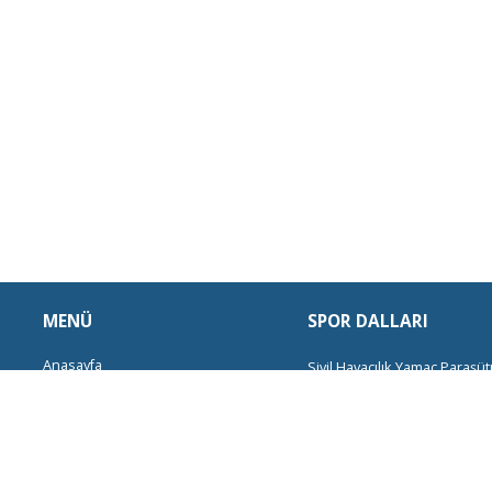
MENÜ
SPOR DALLARI
Anasayfa
Sivil Havacılık
Yamaç Paraşüt
Kurumsal
Doğa Yürüyüşleri
Bisiklet
Ok
Spor Dalları
Kampçılık
Foto Safari
Balıkçılı
Haberler
Deniz Bisikleti
Atv
Motocros
Kurs Takvimi