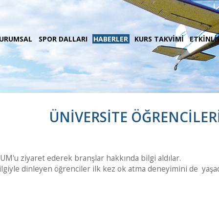
URUMSAL
SPOR DALLARI
HABERLER
KURS TAKVİMİ
ETKİNLİ
ÜNİVERSİTE ÖĞRENCİLERİ
'u ziyaret ederek branşlar hakkında bilgi aldılar.
i ilgiyle dinleyen öğrenciler ilk kez ok atma deneyimini de yaşad